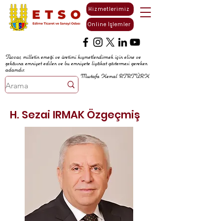
Hizmetlerimiz
Online İşlemler
Tüccar, milletin emeği ve üretimi kıymetlendirmek için eline ve
zekâsına emniyet edilen ve bu emniyete liyâkat göstermesi gereken
adamdır.
Mustafa Kemal ATATÜRK
H. Sezai IRMAK Özgeçmiş