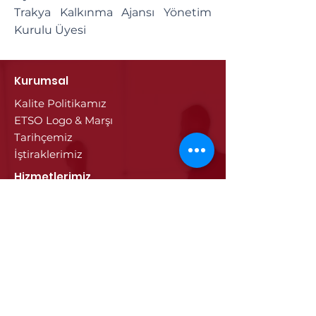
Trakya Kalkınma Ajansı Yönetim
Kurulu Üyesi
Kurumsal
Kalite Politikamız
ETSO Logo & Marşı
Tarihçemiz
İştiraklerimiz
Hizmetlerimiz
Ticaret Sicili & Tescil İşlemleri
Belge İşlemleri
Onay Hizmetleri
Vize İşlemleri
Sayısal Takograf Kartı
Diğer Hizmetler
Eğitim