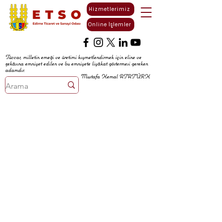
Hizmetlerimiz
Online İşlemler
Tüccar, milletin emeği ve üretimi kıymetlendirmek için eline ve
zekâsına emniyet edilen ve bu emniyete liyâkat göstermesi gereken
adamdır.
Mustafa Kemal ATATÜRK