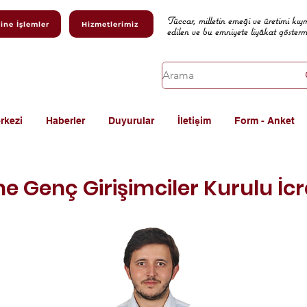
Tüccar, milletin emeği ve üretimi kıy
ine İşlemler
Hizmetlerimiz
edilen ve bu emniyete liyâkat göster
rkezi
Haberler
Duyurular
İletişim
Form - Anket
e Genç Girişimciler Kurulu İc