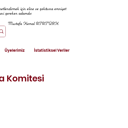
metlendirmek için eline ve zekâsına emniyet
mesi gereken adamdır.
Mustafa Kemal ATATÜRK
Üyelerimiz
İstatistiksel Veriler
ra Komitesi