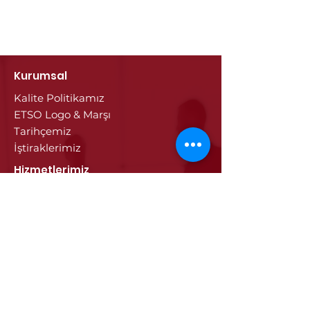
Kurumsal
Kalite Politikamız
ETSO Logo & Marşı
Tarihçemiz
İştiraklerimiz
Hizmetlerimiz
Ticaret Sicili & Tescil İşlemleri
Belge İşlemleri
Onay Hizmetleri
Vize İşlemleri
Sayısal Takograf Kartı
Diğer Hizmetler
Eğitim
Projeler