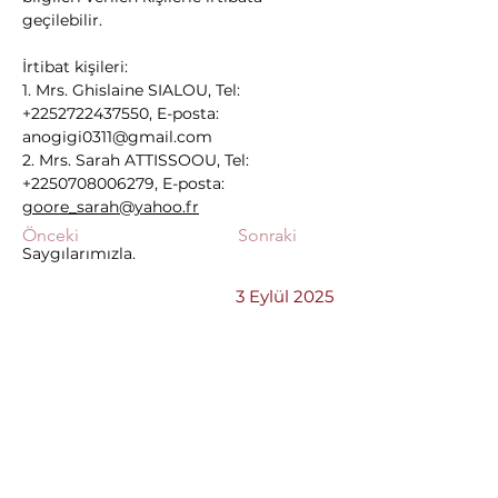
geçilebilir. 
İrtibat kişileri: 
1. Mrs. Ghislaine SIALOU, Tel: 
+2252722437550, E-posta: 
anogigi0311@gmail.com
2. Mrs. Sarah ATTISSOOU, Tel: 
+2250708006279, E-posta: 
goore_sarah@yahoo.fr
Önceki
Sonraki
Saygılarımızla.
3 Eylül 2025