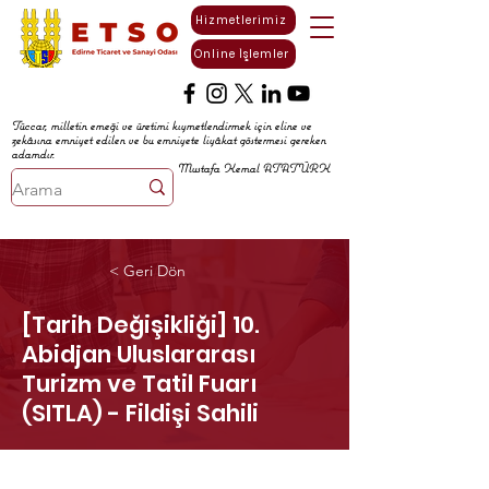
Hizmetlerimiz
Online İşlemler
Tüccar, milletin emeği ve üretimi kıymetlendirmek için eline ve
zekâsına emniyet edilen ve bu emniyete liyâkat göstermesi gereken
adamdır.
Mustafa Kemal ATATÜRK
< Geri Dön
[Tarih Değişikliği] 10.
Abidjan Uluslararası
Turizm ve Tatil Fuarı
(SITLA) - Fildişi Sahili