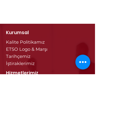
Kurumsal
Kalite Politikamız
ETSO Logo & Marşı
Tarihçemiz
İştiraklerimiz
Hizmetlerimiz
Ticaret Sicili & Tescil İşlemleri
Belge İşlemleri
Onay Hizmetleri
Vize İşlemleri
Sayısal Takograf Kartı
Diğer Hizmetler
Eğitim
Projeler