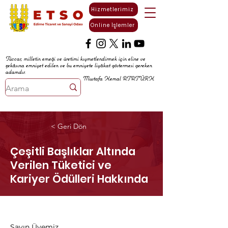
Hizmetlerimiz
Online İşlemler
Tüccar, milletin emeği ve üretimi kıymetlendirmek için eline ve
zekâsına emniyet edilen ve bu emniyete liyâkat göstermesi gereken
adamdır.
Mustafa Kemal ATATÜRK
< Geri Dön
Çeşitli Başlıklar Altında
Verilen Tüketici ve
Kariyer Ödülleri Hakkında
Sayın Üyemiz,