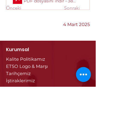
PDF dosyasını indir • 389KB
Önceki
Sonraki
4 Mart 2025
Kurumsal
Kalite Politikamız
ETSO Logo & Marşı
Tarihçemiz
İştiraklerimiz
Hizmetlerimiz
Ticaret Sicili & Tescil İşlemleri
Belge İşlemleri
Onay Hizmetleri
Vize İşlemleri
Sayısal Takograf Kartı