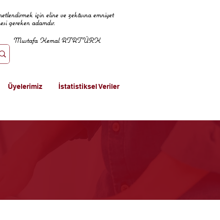
metlendirmek için eline ve zekâsına emniyet
mesi gereken adamdır.
Mustafa Kemal ATATÜRK
Üyelerimiz
İstatistiksel Veriler