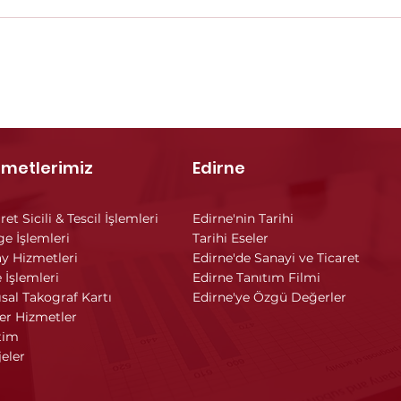
zmetlerimiz
Edirne
ret Sicili & Tescil İşlemleri
Edirne'nin Tarihi
ge İşlemleri
Tarihi Eseler
y Hizmetleri
Edirne'de Sanayi ve Ticaret
 İşlemleri
Edirne Tanıtım Filmi
ısal Takograf Kartı
Edirne'ye Özgü Değerler
er Hizmetler
tim
jeler