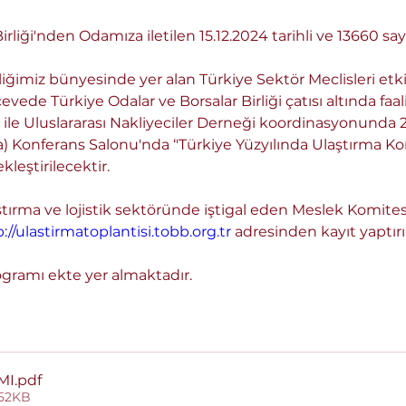
rliği'nden Odamıza iletilen 15.12.2024 tarihli ve 13660 sayı
ğimiz bünyesinde yer alan Türkiye Sektör Meclisleri etkin 
de Türkiye Odalar ve Borsalar Birliği çatısı altında faal
i ile Uluslararası Nakliyeciler Derneği koordinasyonunda 
 Konferans Salonu'nda ‘'Türkiye Yüzyılında Ulaştırma Kori
kleştirilecektir. 
tırma ve lojistik sektöründe iştigal eden Meslek Komitesi
://ulastirmatoplantisi.tobb.org.tr
 adresinden kayıt yaptır
gramı ekte yer almaktadır.
MI
.pdf
552KB