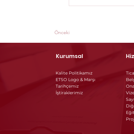
Önceki
Kurumsal
Hi
Kalite Politikamız
Tica
ETSO Logo & Marşı
Bel
Tarihçemiz
Ona
İştiraklerimiz
Vize
Say
Diğ
Eği
Pro