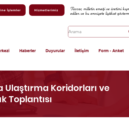
Tüccar, milletin emeği ve üretimi kıy
ine İşlemler
Hizmetlerimiz
edilen ve bu emniyete liyâkat göster
rkezi
Haberler
Duyurular
İletişim
Form - Anket
a Ulaştırma Koridorları ve
ık Toplantısı