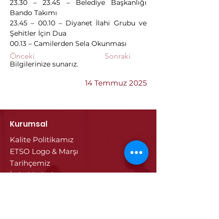
23.30 – 23.45 – Belediye Başkanlığı 
Bando Takımı
23.45 – 00.10 – Diyanet İlahi Grubu ve 
Şehitler İçin Dua
00.13 – Camilerden Sela Okunması
Önceki
Sonraki
Bilgilerinize sunarız.
14 Temmuz 2025
Kurumsal
Kalite Politikamız
ETSO Logo & Marşı
Tarihçemiz
İştiraklerimiz
Hizmetlerimiz
Ticaret Sicili & Tescil İşlemleri
Belge İşlemleri