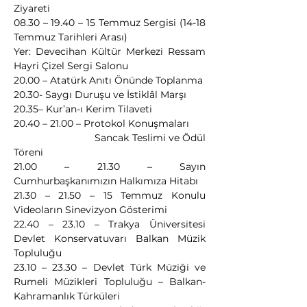
Ziyareti
08.30 – 19.40 – 15 Temmuz Sergisi (14-18 
Temmuz Tarihleri Arası)
Yer: Devecihan Kültür Merkezi Ressam 
Hayri Çizel Sergi Salonu
20.00 – Atatürk Anıtı Önünde Toplanma
20.30- Saygı Duruşu ve İstiklâl Marşı
20.35– Kur’an-ı Kerim Tilaveti
20.40 – 21.00 – Protokol Konuşmaları
                            Sancak Teslimi ve Ödül 
Töreni
21.00 – 21.30 – Sayın 
Cumhurbaşkanımızın Halkımıza Hitabı
21.30 – 21.50 – 15 Temmuz Konulu 
Videoların Sinevizyon Gösterimi
22.40 – 23.10 – Trakya Üniversitesi 
Devlet Konservatuvarı Balkan Müzik 
Topluluğu
23.10 – 23.30 – Devlet Türk Müziği ve 
Rumeli Müzikleri Topluluğu – Balkan-
Kahramanlık Türküleri