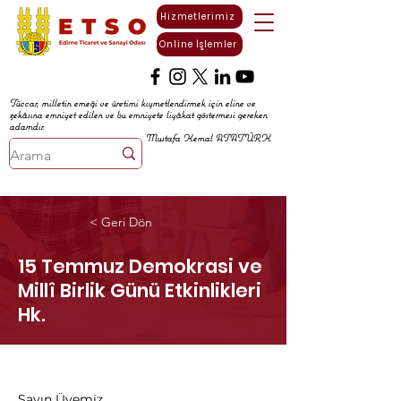
Hizmetlerimiz
Online İşlemler
Tüccar, milletin emeği ve üretimi kıymetlendirmek için eline ve
zekâsına emniyet edilen ve bu emniyete liyâkat göstermesi gereken
adamdır.
Mustafa Kemal ATATÜRK
< Geri Dön
15 Temmuz Demokrasi ve
Millî Birlik Günü Etkinlikleri
Hk.
Sayın Üyemiz,