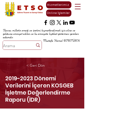
Hizmetlerimiz
Online İşlemler
Tüccar, milletin emeği ve üretimi kıymetlendirmek için eline ve
zekâsına emniyet edilen ve bu emniyete liyâkat göstermesi gereken
adamdır.
Mustafa Kemal ATATÜRK
< Geri Dön
2019-2023
Dönemi
Verilerini İçeren KOSGEB
İşletme Değerlendirme
Raporu (İDR)