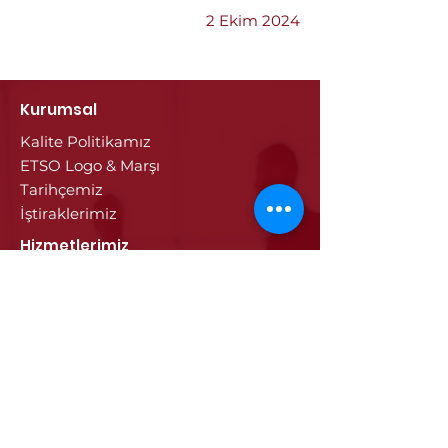
2 Ekim 2024
Kurumsal
Kalite Politikamız
ETSO Logo & Marşı
Tarihçemiz
İştiraklerimiz
Hizmetlerimiz
Ticaret Sicili & Tescil İşlemleri
Belge İşlemleri
Onay Hizmetleri
Vize İşlemleri
Sayısal Takograf Kartı
Diğer Hizmetler
Eğitim
Projeler