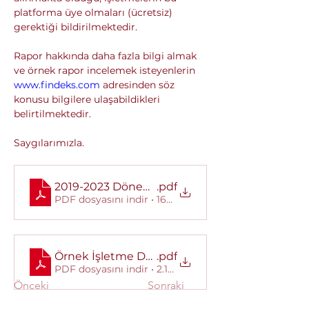
platforma üye olmaları (ücretsiz) 
gerektiği bildirilmektedir.
Rapor hakkında daha fazla bilgi almak 
ve örnek rapor incelemek isteyenlerin 
www.findeks.com
 adresinden söz 
konusu bilgilere ulaşabildikleri 
belirtilmektedir.
Saygılarımızla.
2019-2023 Dönemi Verilerini İçeren KOSGEB İ
.pdf
PDF dosyasını indir • 162KB
Örnek İşletme Değerlendirme Raporu (İDR)
.pdf
PDF dosyasını indir • 2.18MB
Önceki
Sonraki