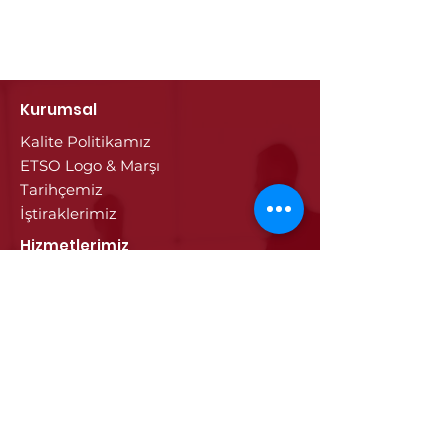
Kurumsal
Kalite Politikamız
ETSO Logo & Marşı
Tarihçemiz
İştiraklerimiz
Hizmetlerimiz
Ticaret Sicili & Tescil İşlemleri
Belge İşlemleri
Onay Hizmetleri
Vize İşlemleri
Sayısal Takograf Kartı
Diğer Hizmetler
Eğitim
Projeler