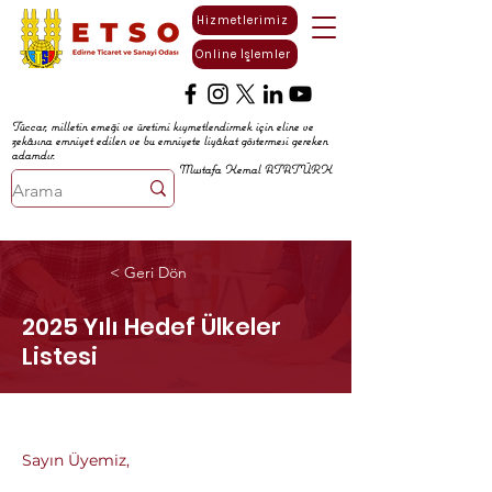
Hizmetlerimiz
Online İşlemler
Tüccar, milletin emeği ve üretimi kıymetlendirmek için eline ve
zekâsına emniyet edilen ve bu emniyete liyâkat göstermesi gereken
adamdır.
Mustafa Kemal ATATÜRK
< Geri Dön
2025 Yılı Hedef Ülkeler
Listesi
Sayın Üyemiz,