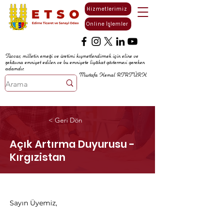
Hizmetlerimiz
Online İşlemler
Tüccar, milletin emeği ve üretimi kıymetlendirmek için eline ve
zekâsına emniyet edilen ve bu emniyete liyâkat göstermesi gereken
adamdır.
Mustafa Kemal ATATÜRK
< Geri Dön
Açık Artırma Duyurusu -
Kırgızistan
Sayın Üyemiz,