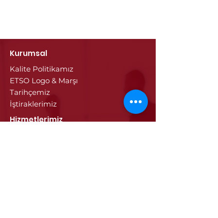
Kurumsal
Kalite Politikamız
ETSO Logo & Marşı
Tarihçemiz
İştiraklerimiz
Hizmetlerimiz
Ticaret Sicili & Tescil İşlemleri
Belge İşlemleri
Onay Hizmetleri
Vize İşlemleri
Sayısal Takograf Kartı
Diğer Hizmetler
Eğitim
Projeler