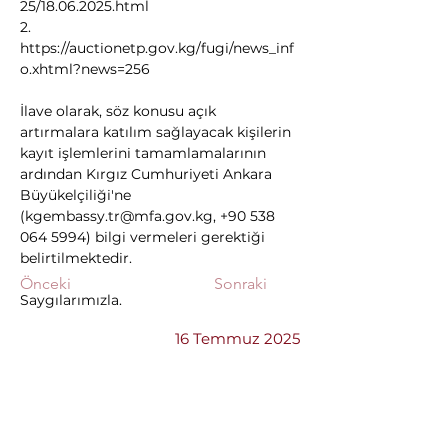
25/18.06.2025.html
2. 
https://auctionetp.gov.kg/fugi/news_inf
o.xhtml?news=256
İlave olarak, söz konusu açık 
artırmalara katılım sağlayacak kişilerin 
kayıt işlemlerini tamamlamalarının 
ardından Kırgız Cumhuriyeti Ankara 
Büyükelçiliği'ne 
(
kgembassy.tr@mfa.gov.kg
, +90 538 
064 5994) bilgi vermeleri gerektiği 
belirtilmektedir.
Önceki
Sonraki
Saygılarımızla.
16 Temmuz 2025