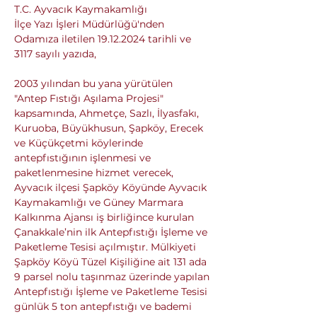
T.C. Ayvacık Kaymakamlığı 
İlçe Yazı İşleri Müdürlüğü
'nden 
Odamıza iletilen 19.12.2024 tarihli ve 
3117 sayılı yazıda,
2003 yılından bu yana yürütülen  
"Antep Fıstığı Aşılama Projesi" 
kapsamında, Ahmetçe, Sazlı, İlyasfakı, 
Kuruoba, Büyükhusun, Şapköy, Erecek 
ve Küçükçetmi köylerinde 
antepfıstığının işlenmesi ve 
paketlenmesine hizmet verecek, 
Ayvacık ilçesi Şapköy Köyünde Ayvacık 
Kaymakamlığı ve Güney Marmara 
Kalkınma Ajansı iş birliğince kurulan 
Çanakkale’nin ilk Antepfıstığı İşleme ve 
Paketleme Tesisi açılmıştır. Mülkiyeti 
Şapköy Köyü Tüzel Kişiliğine ait 131 ada 
9 parsel nolu taşınmaz üzerinde yapılan 
Antepfıstığı İşleme ve Paketleme Tesisi 
günlük 5 ton antepfıstığı ve bademi 