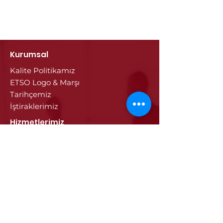
Kurumsal
Kalite Politikamız
ETSO Logo & Marşı
Tarihçemiz
İştiraklerimiz
Hizmetlerimiz
Ticaret Sicili & Tescil İşlemleri
Belge İşlemleri
Onay Hizmetleri
Vize İşlemleri
Sayısal Takograf Kartı
Diğer Hizmetler
Eğitim
Projeler