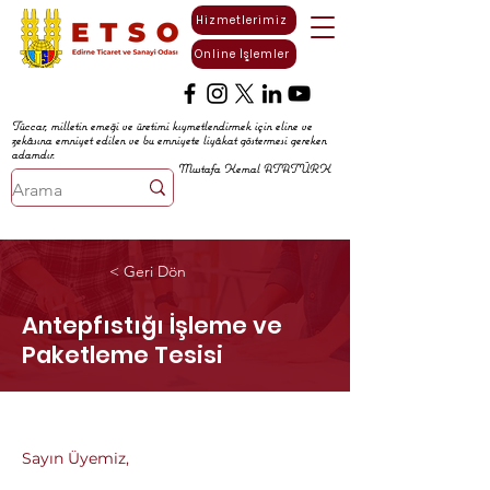
Hizmetlerimiz
Online İşlemler
Tüccar, milletin emeği ve üretimi kıymetlendirmek için eline ve
zekâsına emniyet edilen ve bu emniyete liyâkat göstermesi gereken
adamdır.
Mustafa Kemal ATATÜRK
< Geri Dön
Antepfıstığı İşleme ve
Paketleme Tesisi
Sayın Üyemiz,