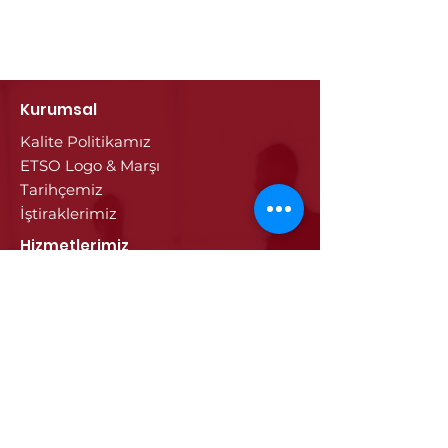
Kurumsal
Kalite Politikamız
ETSO Logo & Marşı
Tarihçemiz
İştiraklerimiz
Hizmetlerimiz
Ticaret Sicili & Tescil İşlemleri
Belge İşlemleri
Onay Hizmetleri
Vize İşlemleri
Sayısal Takograf Kartı
Diğer Hizmetler
Eğitim
Projeler