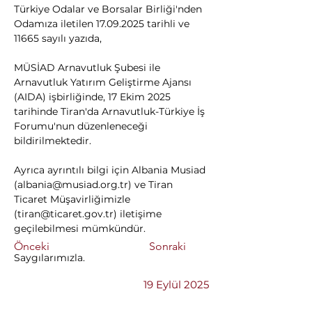
Türkiye Odalar ve Borsalar Birliği'nden 
Odamıza iletilen 17.09.2025 tarihli ve 
11665 sayılı yazıda,
MÜSİAD Arnavutluk Şubesi ile 
Arnavutluk Yatırım Geliştirme Ajansı 
(AIDA) işbirliğinde, 17 Ekim 2025 
tarihinde Tiran'da Arnavutluk-Türkiye İş 
Forumu'nun düzenleneceği 
bildirilmektedir. 
Ayrıca ayrıntılı bilgi için Albania Musiad 
(
albania@musiad.org.tr
) ve Tiran 
Ticaret Müşavirliğimizle 
(
tiran@ticaret.gov.tr
) iletişime 
geçilebilmesi mümkündür.
Önceki
Sonraki
Saygılarımızla.
19 Eylül 2025