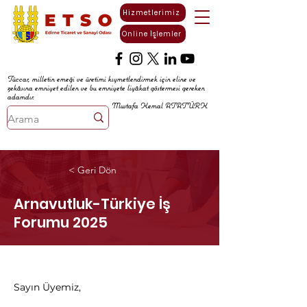
Hizmetlerimiz
Online İşlemler
Tüccar, milletin emeği ve üretimi kıymetlendirmek için eline ve
zekâsına emniyet edilen ve bu emniyete liyâkat göstermesi gereken
adamdır.
Mustafa Kemal ATATÜRK
< Geri Dön
Arnavutluk-Türkiye İş
Forumu 2025
Sayın Üyemiz,