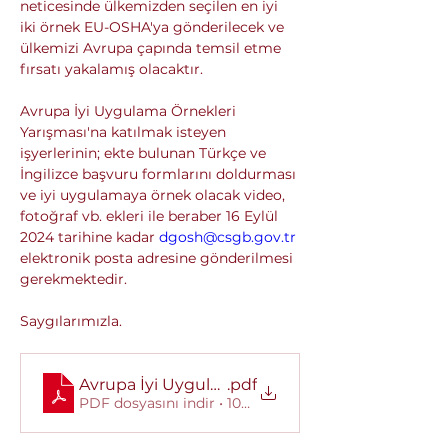
neticesinde ülkemizden seçilen en iyi 
iki örnek EU-OSHA'ya gönderilecek ve 
ülkemizi Avrupa çapında temsil etme 
fırsatı yakalamış olacaktır. 
Avrupa İyi Uygulama Örnekleri 
Yarışması'na katılmak isteyen 
işyerlerinin; ekte bulunan Türkçe ve 
İngilizce başvuru formlarını doldurması 
ve iyi uygulamaya örnek olacak video, 
fotoğraf vb. ekleri ile beraber 16 Eylül 
2024 tarihine kadar 
dgosh@csgb.gov.tr
elektronik posta adresine gönderilmesi 
gerekmektedir.
Saygılarımızla.
Avrupa İyi Uygulama Ödülleri Yarışması Detaylı
.pdf
PDF dosyasını indir • 104KB