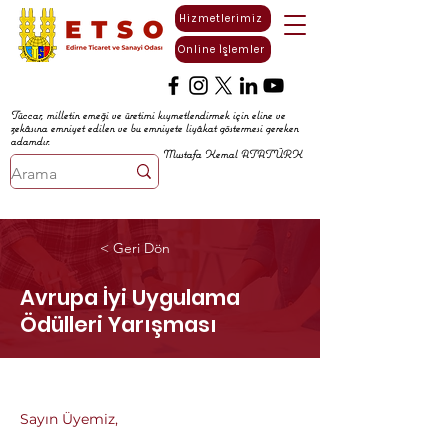
Hizmetlerimiz
Online İşlemler
Tüccar, milletin emeği ve üretimi kıymetlendirmek için eline ve
zekâsına emniyet edilen ve bu emniyete liyâkat göstermesi gereken
adamdır.
Mustafa Kemal ATATÜRK
< Geri Dön
Avrupa İyi Uygulama
Ödülleri Yarışması
Sayın Üyemiz,