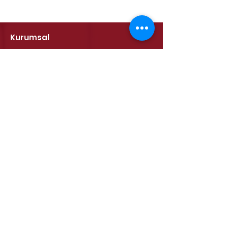
Kurumsal
Kalite Politikamız
ETSO Logo & Marşı
Tarihçemiz
İştiraklerimiz
Hizmetlerimiz
Ticaret Sicili & Tescil İşlemleri
Belge İşlemleri
Onay Hizmetleri
Vize İşlemleri
Sayısal Takograf Kartı
Diğer Hizmetler
Eğitim
Projeler
Edirne