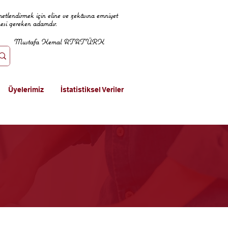
metlendirmek için eline ve zekâsına emniyet
mesi gereken adamdır.
Mustafa Kemal ATATÜRK
Üyelerimiz
İstatistiksel Veriler