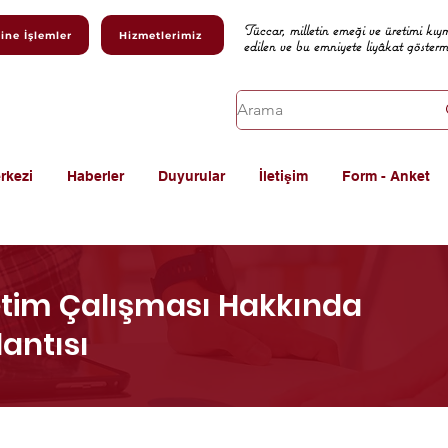
Tüccar, milletin emeği ve üretimi kıy
ine İşlemler
Hizmetlerimiz
edilen ve bu emniyete liyâkat göster
rkezi
Haberler
Duyurular
İletişim
Form - Anket
im Çalışması Hakkında
lantısı