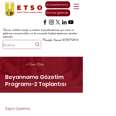
Hizmetlerimiz
Online İşlemler
Tüccar, milletin emeği ve üretimi kıymetlendirmek için eline ve
zekâsına emniyet edilen ve bu emniyete liyâkat göstermesi gereken
adamdır.
Mustafa Kemal ATATÜRK
< Geri Dön
Beyanname Gözetim
Programı-2 Toplantısı
Sayın Üyemiz,