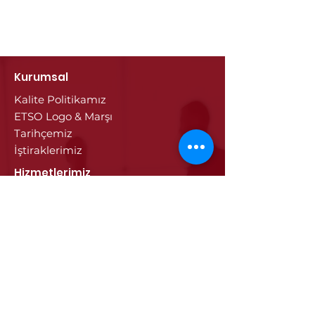
Kurumsal
Kalite Politikamız
ETSO Logo & Marşı
Tarihçemiz
İştiraklerimiz
Hizmetlerimiz
Ticaret Sicili & Tescil İşlemleri
Belge İşlemleri
Onay Hizmetleri
Vize İşlemleri
Sayısal Takograf Kartı
Diğer Hizmetler
Eğitim
Projeler