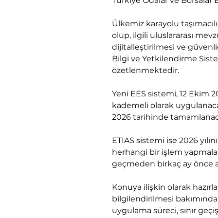
Türkiye Odalar ve Borsalar Bi
Ülkemiz karayolu taşımacılı
olup, ilgili uluslararası me
dijitalleştirilmesi ve güvenl
Bilgi ve Yetkilendirme Sis
özetlenmektedir. 
Yeni EES sistemi, 12 Ekim 20
kademeli olarak uygulanacak
2026 tarihinde tamamlanaca
ETIAS sistemi ise 2026 yılı
herhangi bir işlem yapmalar
geçmeden birkaç ay önce ay
Konuya ilişkin olarak hazırl
bilgilendirilmesi bakımında
uygulama süreci, sınır geçiş