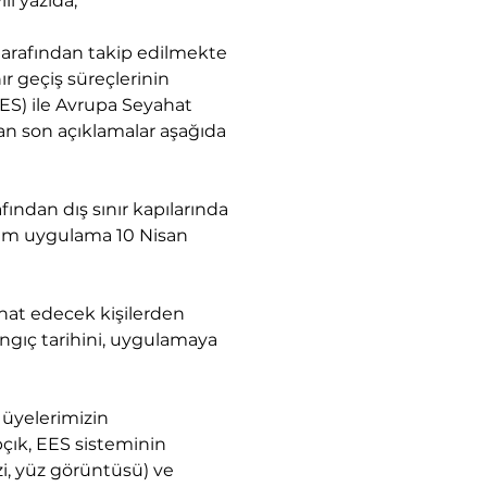
lı yazıda,
 tarafından
 takip edilmekte 
ır geçiş süreçlerinin 
(EES) ile Avrupa Seyahat 
an son açıklamalar aşağıda 
ından dış sınır kapılarında 
 tam uygulama 10 Nisan 
hat edecek kişilerden 
ngıç tarihini, uygulamaya 
 üyelerimizin 
çık, EES sisteminin 
zi, yüz görüntüsü) ve 