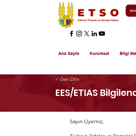
Onl
Ana Sayfa
Kurumsal
Bilgi Me
< Geri Dön
EES/ETIAS Bilgilen
Sayın Üyemiz,