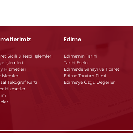
zmetlerimiz
Edirne
ret Sicili & Tescil İşlemleri
Edirne'nin Tarihi
ge İşlemleri
Tarihi Eseler
y Hizmetleri
Edirne'de Sanayi ve Ticaret
 İşlemleri
Edirne Tanıtım Filmi
ısal Takograf Kartı
Edirne'ye Özgü Değerler
er Hizmetler
tim
jeler