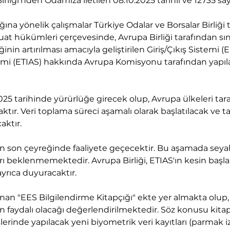
rliği'nden Odamıza iletilen 08.10.2025 tarihli ve 12735 sayı
ğına yönelik çalışmalar 
Türkiye Odalar ve Borsalar Birliği
vzuat hükümleri çerçevesinde, Avrupa Birliği tarafından sın
iğinin artırılması amacıyla geliştirilen Giriş/Çıkış Sistemi 
temi (ETIAS) hakkında Avrupa Komisyonu tarafından yapıl
25 tarihinde yürürlüğe girecek olup, Avrupa ülkeleri taraf
tır. Veri toplama süreci aşamalı olarak başlatılacak ve
ktır. 
nın son çeyreğinde faaliyete geçecektir. Bu aşamada seya
ı beklenmemektedir. Avrupa Birliği, ETIAS'ın kesin başla
rıca duyuracaktır. 
anan "EES Bilgilendirme Kitapçığı" ekte yer almakta olup,
n faydalı olacağı değerlendirilmektedir. Söz konusu kitap
lerinde yapılacak yeni biyometrik veri kayıtları (parmak i