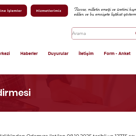
Tüccar, milletin emeği ve üretimi kıy
ine İşlemler
Hizmetlerimiz
edilen ve bu emniyete liyâkat göster
rkezi
Haberler
Duyurular
İletişim
Form - Anket
dirmesi