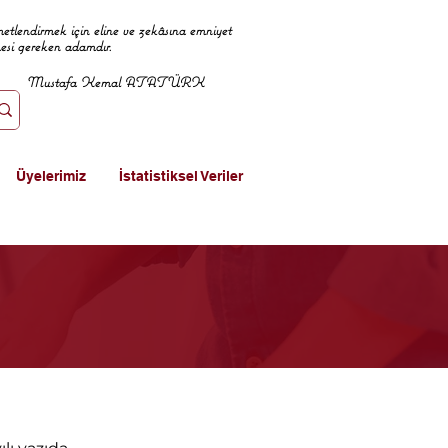
metlendirmek için eline ve zekâsına emniyet
mesi gereken adamdır.
Mustafa Kemal ATATÜRK
Üyelerimiz
İstatistiksel Veriler