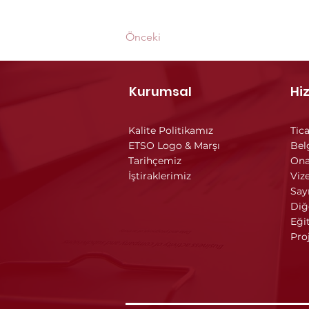
Önceki
Kurumsal
Hi
Kalite Politikamız
Tica
ETSO Logo & Marşı
Bel
Tarihçemiz
Ona
İştiraklerimiz
Vize
Say
Diğ
Eği
Pro