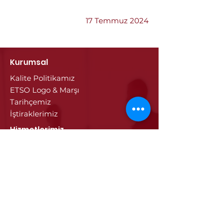
17 Temmuz 2024
Kurumsal
Kalite Politikamız
ETSO Logo & Marşı
Tarihçemiz
İştiraklerimiz
Hizmetlerimiz
Ticaret Sicili & Tescil İşlemleri
Belge İşlemleri
Onay Hizmetleri
Vize İşlemleri
Sayısal Takograf Kartı
Diğer Hizmetler
Eğitim