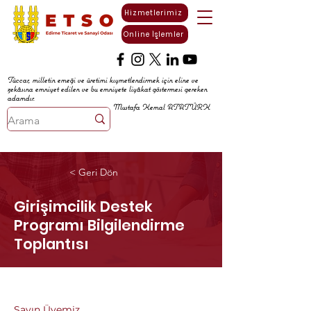
Hizmetlerimiz
Online İşlemler
Tüccar, milletin emeği ve üretimi kıymetlendirmek için eline ve
zekâsına emniyet edilen ve bu emniyete liyâkat göstermesi gereken
adamdır.
Mustafa Kemal ATATÜRK
< Geri Dön
Girişimcilik Destek
Programı Bilgilendirme
Toplantısı
Sayın Üyemiz,