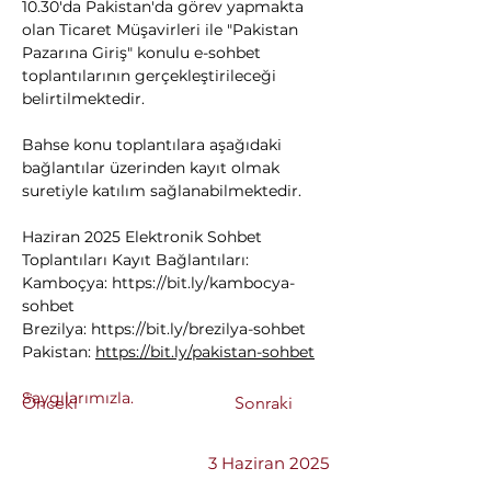
10.30'da Pakistan'da görev yapmakta 
olan Ticaret Müşavirleri ile "Pakistan 
Pazarına Giriş" konulu e-sohbet 
toplantılarının gerçekleştirileceği 
belirtilmektedir. 
Bahse konu toplantılara aşağıdaki 
bağlantılar üzerinden kayıt olmak 
suretiyle katılım sağlanabilmektedir. 
Haziran 2025 Elektronik Sohbet 
Toplantıları Kayıt Bağlantıları: 
Kamboçya: 
https://bit.ly/kambocya-
sohbet
Brezilya: 
https://bit.ly/brezilya-sohbet
Pakistan: 
https://bit.ly/pakistan-sohbet
Saygılarımızla.
Önceki
Sonraki
3 Haziran 2025