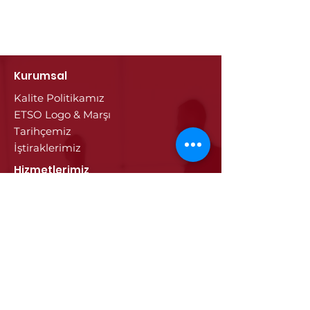
Kurumsal
Kalite Politikamız
ETSO Logo & Marşı
Tarihçemiz
İştiraklerimiz
Hizmetlerimiz
Ticaret Sicili & Tescil İşlemleri
Belge İşlemleri
Onay Hizmetleri
Vize İşlemleri
Sayısal Takograf Kartı
Diğer Hizmetler
Eğitim
Projeler