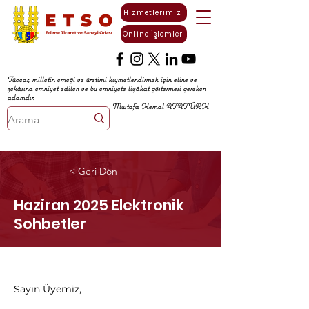
Hizmetlerimiz
Online İşlemler
Tüccar, milletin emeği ve üretimi kıymetlendirmek için eline ve
zekâsına emniyet edilen ve bu emniyete liyâkat göstermesi gereken
adamdır.
Mustafa Kemal ATATÜRK
< Geri Dön
Haziran 2025 Elektronik
Sohbetler
Sayın Üyemiz,