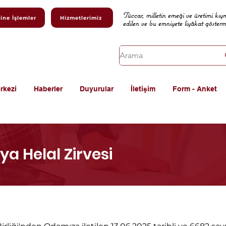
Tüccar, milletin emeği ve üretimi kıy
ine İşlemler
Hizmetlerimiz
edilen ve bu emniyete liyâkat göster
rkezi
Haberler
Duyurular
İletişim
Form - Anket
ya Helal Zirvesi