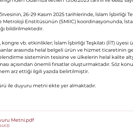
rliği'nden Odamıza iletilen 13.06.2025 tarihli ve 6682 sayıl
rvesinin, 26-29 Kasım 2025 tarihlerinde, İslam İşbirliği Teşki
 ve Metroloji Enstitüsünün (SMIIC) koordinasyonunda, İs
 bildirilmektedir. 
 kongre vb. etkinlikler; İslam İşbirliği Teşkilatı (İİT) üyes
ar arasında helal belgeli ürün ve hizmet ticaretinin geli
elendirme sisteminin tesisine ve ülkelerin helal kalite alty
rılması açısından önemli fırsatlar oluşturmaktadır. Söz konu
arz ettiği ilgili yazıda belirtilmiştir. 
oşürü ile duyuru metni ekte yer almaktadır.
yuru Metni
.pdf
184KB