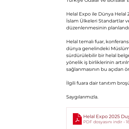
Türkiye Odalar ve Borsalar Bi
Helal Expo ile Dünya Helal Zi
İslam Ülkeleri Standartlar
düzenlenmesinin planlandığı
Helal temalı fuar, konferans,
dünya genelindeki Müslümanl
sürdürülebilir bir helal belg
yönelik iş birliklerinin artı
sağlanmasının bu açıdan önem 
İlgili fuara dair tanıtım br
Saygılarımızla.
Helal Expo 2025 Du
PDF dosyasını indir • 