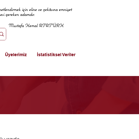
metlendirmek için eline ve zekâsına emniyet
mesi gereken adamdır.
Mustafa Kemal ATATÜRK
Üyelerimiz
İstatistiksel Veriler