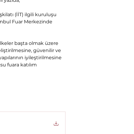
ı yazıda,
latı (İİT) ilgili kuruluşu 
tanbul Fuar Merkezinde 
i ülkeler başta olmak üzere 
ştirilmesine, güvenilir ve 
apılarının iyileştirilmesine 
su fuara katılım 