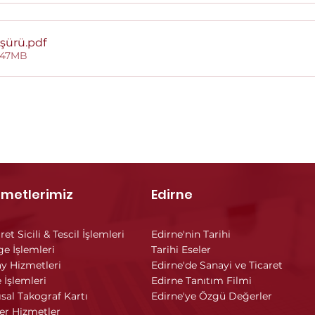
oşürü
.pdf
7.47MB
zmetlerimiz
Edirne
ret Sicili & Tescil İşlemleri
Edirne'nin Tarihi
ge İşlemleri
Tarihi Eseler
y Hizmetleri
Edirne'de Sanayi ve Ticaret
 İşlemleri
Edirne Tanıtım Filmi
ısal Takograf Kartı
Edirne'ye Özgü Değerler
er Hizmetler