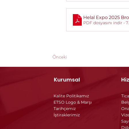
Helal Expo 2025 Br
PDF dosyasını indir • 
Önceki
Kurumsal
Hi
Kalite Politikamız
Tica
ETSO Logo & Marşı
Bel
Tarihçemiz
Ona
İştiraklerimiz
Vize
Say
Diğ