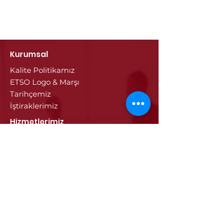
Kurumsal
Kalite Politikamız
ETSO Logo & Marşı
Tarihçemiz
İştiraklerimiz
Hizmetlerimiz
Ticaret Sicili & Tescil İşlemleri
Belge İşlemleri
Onay Hizmetleri
Vize İşlemleri
Sayısal Takograf Kartı
Diğer Hizmetler
Eğitim
Projeler