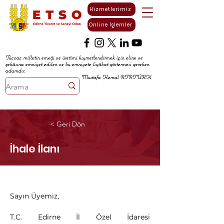
Hizmetlerimiz
Online İşlemler
Tüccar, milletin emeği ve üretimi kıymetlendirmek için eline ve
zekâsına emniyet edilen ve bu emniyete liyâkat göstermesi gereken
adamdır.
Mustafa Kemal ATATÜRK
< Geri Dön
İhale İlanı
Sayın Üyemiz,
T.C. Edirne İl Özel İdaresi 