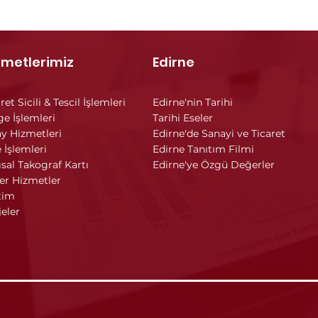
zmetlerimiz
Edirne
ret Sicili & Tescil İşlemleri
Edirne'nin Tarihi
ge İşlemleri
Tarihi Eseler
y Hizmetleri
Edirne'de Sanayi ve Ticaret
 İşlemleri
Edirne Tanıtım Filmi
ısal Takograf Kartı
Edirne'ye Özgü Değerler
er Hizmetler
tim
jeler