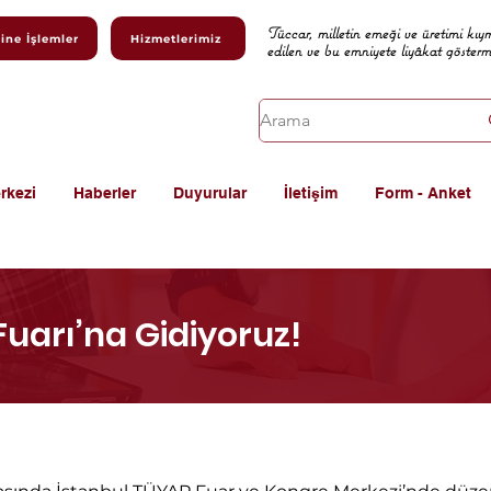
Tüccar, milletin emeği ve üretimi kıy
ine İşlemler
Hizmetlerimiz
edilen ve bu emniyete liyâkat göster
rkezi
Haberler
Duyurular
İletişim
Form - Anket
Fuarı’na Gidiyoruz!