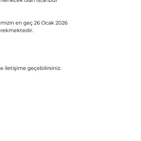
nlenecek olan İstanbul 
imizin en geç 26 Ocak 2026 
erekmektedir.
e iletişime geçebilirsiniz.