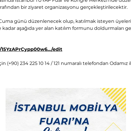
arasında İstanbul TÜYAP Fuar ve Kongre Merkezi’nde düze
afından bir ziyaret organizasyonu gerçekleştirilecektir.
 Cuma günü düzenlenecek olup, katılmak isteyen üyeler
ye kadar aşağıda yer alan katılım formunu doldurmaları g
../15YzAPrCypp00w6.../edit
z için (+90) 234 225 10 14 / 121 numaralı telefondan Odamız il