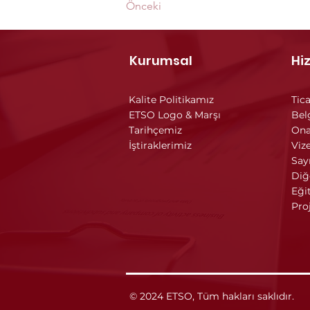
Önceki
Kurumsal
Hi
Kalite Politikamız
Tica
ETSO Logo & Marşı
Bel
Tarihçemiz
Ona
İştiraklerimiz
Vize
Say
Diğ
Eği
Pro
© 2024 ETSO, Tüm hakları saklıdır.