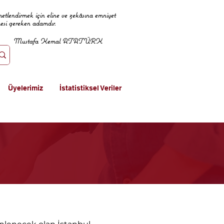
metlendirmek için eline ve zekâsına emniyet
mesi gereken adamdır.
Mustafa Kemal ATATÜRK
Üyelerimiz
İstatistiksel Veriler