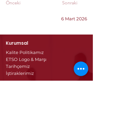
Önceki
Sonraki
6 Mart 2026
Kurumsal
Kalite Politikamız
ETSO Logo & Marşı
Tarihçemiz
İştiraklerimiz
Hizmetlerimiz
Ticaret Sicili & Tescil İşlemleri
Belge İşlemleri
Onay Hizmetleri
Vize İşlemleri
Sayısal Takograf Kartı
Diğer Hizmetler