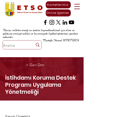
Hizmetlerimiz
Online İşlemler
Tüccar, milletin emeği ve üretimi kıymetlendirmek için eline ve
zekâsına emniyet edilen ve bu emniyete liyâkat göstermesi gereken
adamdır.
Mustafa Kemal ATATÜRK
< Geri Dön
İstihdamı Koruma Destek
Programı Uygulama
Yönetmeliği
Sayın Üyemiz,