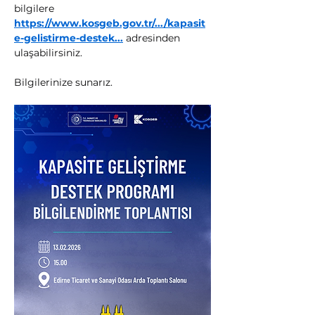
bilgilere 
https://www.kosgeb.gov.tr/.../kapasit
e-gelistirme-destek
...
 adresinden 
ulaşabilirsiniz.
Bilgilerinize sunarız.