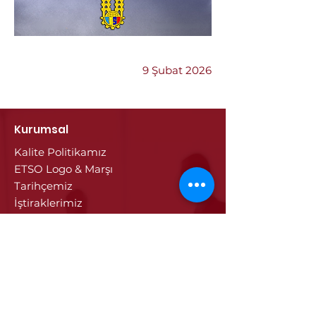
Önceki
Sonraki
9 Şubat 2026
Kurumsal
Kalite Politikamız
ETSO Logo & Marşı
Tarihçemiz
İştiraklerimiz
Hizmetlerimiz
Ticaret Sicili & Tescil İşlemleri
Belge İşlemleri
Onay Hizmetleri
Vize İşlemleri
Sayısal Takograf Kartı