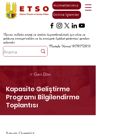
Hizmetlerimiz
Online İşlemler
Tüccar, milletin emeği ve üretimi kıymetlendirmek için eline ve
zekâsına emniyet edilen ve bu emniyete liyâkat göstermesi gereken
adamdır.
Mustafa Kemal ATATÜRK
< Geri Dön
Kapasite Geliştirme
Programı Bilgilendirme
Toplantısı
Sayın Üyemiz,