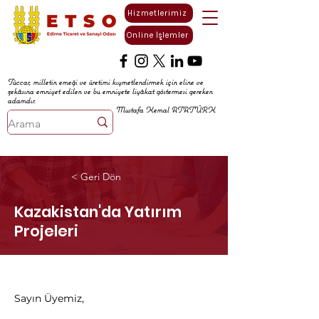
Hizmetlerimiz
Online İşlemler
Tüccar, milletin emeği ve üretimi kıymetlendirmek için eline ve
zekâsına emniyet edilen ve bu emniyete liyâkat göstermesi gereken
adamdır.
Mustafa Kemal ATATÜRK
< Geri Dön
Kazakistan'da Yatırım
Projeleri
Sayın Üyemiz,