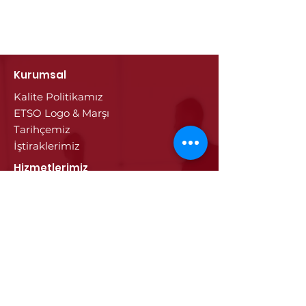
Kurumsal
Kalite Politikamız
ETSO Logo & Marşı
Tarihçemiz
İştiraklerimiz
Hizmetlerimiz
Ticaret Sicili & Tescil İşlemleri
Belge İşlemleri
Onay Hizmetleri
Vize İşlemleri
Sayısal Takograf Kartı
Diğer Hizmetler
Eğitim
Projeler