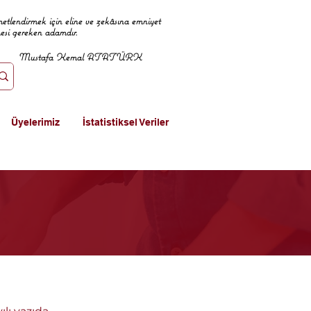
metlendirmek için eline ve zekâsına emniyet
mesi gereken adamdır.
Mustafa Kemal ATATÜRK
Üyelerimiz
İstatistiksel Veriler