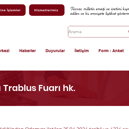
Tüccar, milletin emeği ve üretimi kıy
ine İşlemler
Hizmetlerimiz
edilen ve bu emniyete liyâkat göster
rkezi
Haberler
Duyurular
İletişim
Form - Anket
 Trablus Fuarı hk.