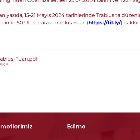
irliği'nden Odamıza iletilen 25.04.2024 tarihli ve 4224 sayı
alan yazıda, 15-21 Mayıs 2024 tarihlerinde Trablus'ta düzenl
lınan 50.Uluslararası Trablus Fuarı (
https://tif.ly/
) hakkın
rablus-Fuarı
.pdf
96KB
zmetlerimiz
Edirne