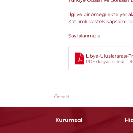
Türkiye Odalar ve Borsalar B
İlgi ve bir örneği ekte yer 
Katılımlı destek kapsamına a
Saygılarımızla.
Libya-Uluslararası-T
PDF dosyasını indir • 
Önceki
Kurumsal
Hi