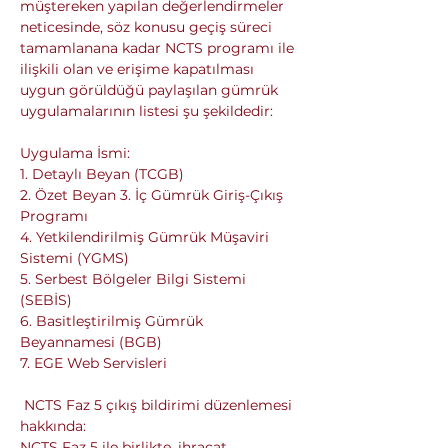
müştereken yapılan değerlendirmeler 
neticesinde, söz konusu geçiş süreci 
tamamlanana kadar NCTS programı ile 
ilişkili olan ve erişime kapatılması 
uygun görüldüğü paylaşılan gümrük 
uygulamalarının listesi şu şekildedir:
Uygulama İsmi: 
1. Detaylı Beyan (TCGB) 
2. Özet Beyan 3. İç Gümrük Giriş-Çıkış 
Programı 
4. Yetkilendirilmiş Gümrük Müşaviri 
Sistemi (YGMS) 
5. Serbest Bölgeler Bilgi Sistemi 
(SEBİS) 
6. Basitleştirilmiş Gümrük 
Beyannamesi (BGB) 
7. EGE Web Servisleri
 NCTS Faz 5 çıkış bildirimi düzenlemesi 
hakkında: 
NCTS Faz 5 ile birlikte, ihracat 