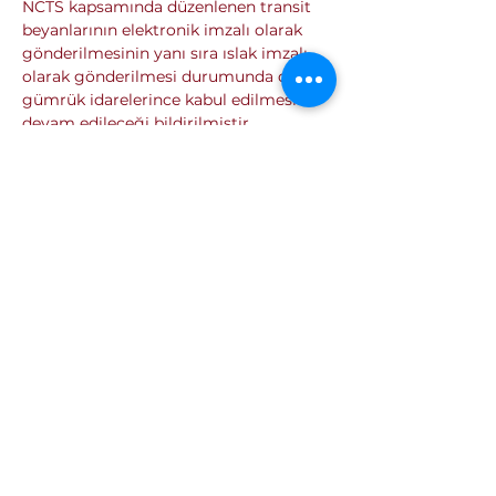
NCTS kapsamında düzenlenen transit 
beyanlarının elektronik imzalı olarak 
gönderilmesinin yanı sıra ıslak imzalı 
olarak gönderilmesi durumunda da 
gümrük idarelerince kabul edilmesine 
devam edileceği bildirilmiştir.
Önceki
Sonraki
Saygılarımızla.
26 Kasım 2024
Kurumsal
Kalite Politikamız
ETSO Logo & Marşı
Tarihçemiz
İştiraklerimiz
Hizmetlerimiz
Ticaret Sicili & Tescil İşlemleri