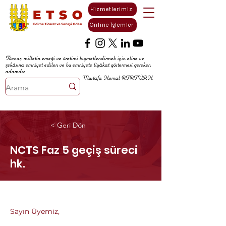
Hizmetlerimiz
Online İşlemler
Tüccar, milletin emeği ve üretimi kıymetlendirmek için eline ve
zekâsına emniyet edilen ve bu emniyete liyâkat göstermesi gereken
adamdır.
Mustafa Kemal ATATÜRK
< Geri Dön
NCTS Faz 5 geçiş süreci
hk.
Sayın Üyemiz,