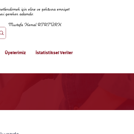
metlendirmek için eline ve zekâsına emniyet
mesi gereken adamdır.
Mustafa Kemal ATATÜRK
Üyelerimiz
İstatistiksel Veriler