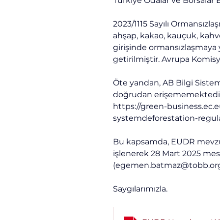
Türkiye Odalar ve Borsalar Bi
2023/1115 Sayılı Ormansızlaş
ahşap, kakao, kauçuk, kahve 
girişinde ormansızlaşmaya 
getirilmiştir. Avrupa Komis
Öte yandan, AB Bilgi Sistem
doğrudan erişememektedir. S
https://green-business.ec.
systemdeforestation-regul
Bu kapsamda, EUDR mevzuat
işlenerek 28 Mart 2025 mesai
(
egemen.batmaz@tobb.org
Saygılarımızla.