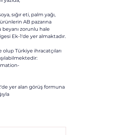
ı yazıda,
a, sığır eti, palm yağı, 
 ürünlerin AB pazarına 
 beyanı zorunlu hale 
gesi Ek-1'de yer almaktadır.
olup Türkiye ihracatçıları 
ılabilmektedir: 
rmation-
de yer alan görüş formuna 
ıyla 