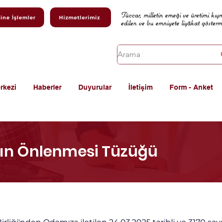
Tüccar, milletin emeği ve üretimi kıy
ine İşlemler
Hizmetlerimiz
edilen ve bu emniyete liyâkat göster
rkezi
Haberler
Duyurular
İletişim
Form - Anket
n Önlenmesi Tüzüğü