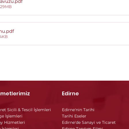
lavuzu
.pdf
2.29MB
rmu
.pdf
34KB
zmetlerimiz
Edirne
ret Sicili & Tescil İşlemleri
Edirne'nin Tarihi
ge İşlemleri
Tarihi Eseler
y Hizmetleri
Edirne'de Sanayi ve Ticaret
 İşlemleri
Edirne Tanıtım Filmi