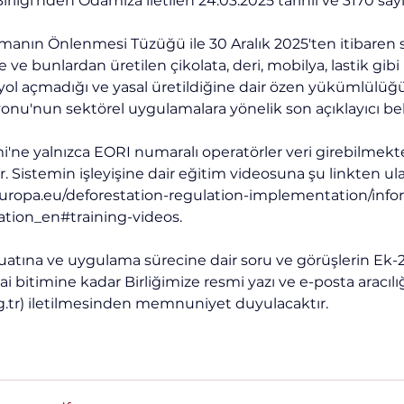
rliği'nden Odamıza iletilen 24.03.2025 tarihli ve 3170 sayıl
manın Önlenmesi Tüzüğü ile 30 Aralık 2025'ten itibaren soy
ve bunlardan üretilen çikolata, deri, mobilya, lastik gibi
yol açmadığı ve yasal üretildiğine dair özen yükümlülüğü
yonu'nun sektörel uygulamalara yönelik son açıklayıcı bel
i'ne yalnızca EORI numaralı operatörler veri girebilmekte 
istemin işleyişine dair eğitim videosuna şu linkten ulaş
europa.eu/deforestation-regulation-implementation/info
ation_en#training-videos
. 
ına ve uygulama sürecine dair soru ve görüşlerin Ek-2'
 bitimine kadar Birliğimize resmi yazı ve e-posta aracılığ
.tr
) iletilmesinden memnuniyet duyulacaktır.