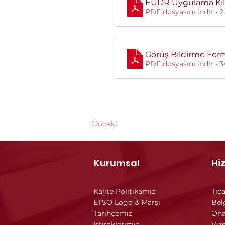
EUDR Uygulama Kı
PDF dosyasını indir • 
Görüş Bildirme Fo
PDF dosyasını indir • 
Önceki
Kurumsal
Hi
Kalite Politikamız
Tica
ETSO Logo & Marşı
Bel
Tarihçemiz
Ona
İştiraklerimiz
Vize