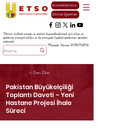
Hizmetlerimiz
Online İşlemler
Tüccar, milletin emeği ve üretimi kıymetlendirmek için eline ve
zekâsına emniyet edilen ve bu emniyete liyâkat göstermesi gereken
adamdır.
Mustafa Kemal ATATÜRK
< Geri Dön
Pakistan Büyükelçiliği
Toplantı Daveti – Yeni
Hastane Projesi İhale
Süreci