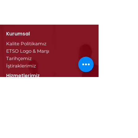
Kurumsal
Kalite Politikamız
ETSO Logo & Marşı
Tarihçemiz
İştiraklerimiz
Hizmetlerimiz
Ticaret Sicili & Tescil İşlemleri
Belge İşlemleri
Onay Hizmetleri
Vize İşlemleri
Sayısal Takograf Kartı
Diğer Hizmetler
Eğitim
Projeler