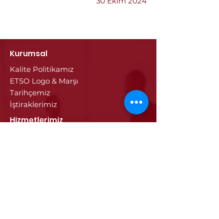
30 Ekim 2024
Kurumsal
Kalite Politikamız
ETSO Logo & Marşı
Tarihçemiz
İştiraklerimiz
Hizmetlerimiz
Ticaret Sicili & Tescil İşlemleri
Belge İşlemleri
Onay Hizmetleri
Vize İşlemleri
Sayısal Takograf Kartı
Diğer Hizmetler
Eğitim
Projeler