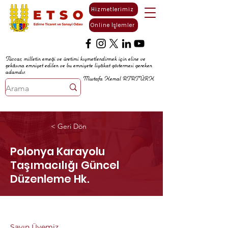
Hizmetlerimiz
Online İşlemler
Tüccar, milletin emeği ve üretimi kıymetlendirmek için eline ve
zekâsına emniyet edilen ve bu emniyete liyâkat göstermesi gereken
adamdır.
Mustafa Kemal ATATÜRK
< Geri Dön
Polonya Karayolu
Taşımacılığı Güncel
Düzenleme Hk.
Sayın Üyemiz,