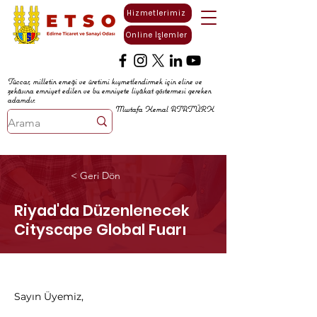
Hizmetlerimiz
Online İşlemler
Tüccar, milletin emeği ve üretimi kıymetlendirmek için eline ve
zekâsına emniyet edilen ve bu emniyete liyâkat göstermesi gereken
adamdır.
Mustafa Kemal ATATÜRK
< Geri Dön
Riyad'da Düzenlenecek
Cityscape Global Fuarı
Sayın Üyemiz,