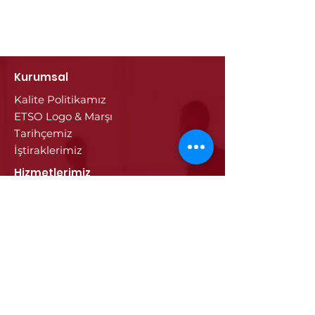
Kurumsal
Kalite Politikamız
ETSO Logo & Marşı
Tarihçemiz
İştiraklerimiz
Hizmetlerimiz
Ticaret Sicili & Tescil İşlemleri
Belge İşlemleri
Onay Hizmetleri
Vize İşlemleri
Sayısal Takograf Kartı
Diğer Hizmetler
Eğitim
Projeler