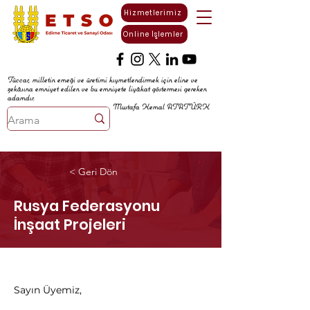
Hizmetlerimiz
Online İşlemler
Tüccar, milletin emeği ve üretimi kıymetlendirmek için eline ve
zekâsına emniyet edilen ve bu emniyete liyâkat göstermesi gereken
adamdır.
Mustafa Kemal ATATÜRK
< Geri Dön
Rusya Federasyonu
İnşaat Projeleri
Sayın Üyemiz,