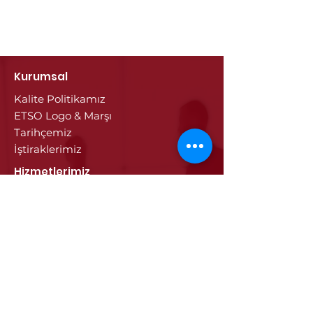
Kurumsal
Kalite Politikamız
ETSO Logo & Marşı
Tarihçemiz
İştiraklerimiz
Hizmetlerimiz
Ticaret Sicili & Tescil İşlemleri
Belge İşlemleri
Onay Hizmetleri
Vize İşlemleri
Sayısal Takograf Kartı
Diğer Hizmetler
Eğitim
Projeler