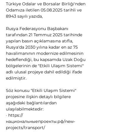
Türkiye Odalar ve Borsalar Birliği'nden 
Odamıza iletilen 05.08.2025 tarihli ve 
8943 sayılı yazıda,
Rusya Federasyonu Başbakanı 
tarafından 21 Temmuz 2025 tarihinde 
yapılan basın açıklamasına atıfla, 
Rusya'da 2030 yılına kadar en az 75 
havalimanının modernize edilmesinin 
hedeflendiği, bu kapsamda Uzak Doğu 
bölgelerinin de "Etkili Ulaşım Sistemi" 
adlı ulusal projeye dahil edildiği ifade 
edilmiştir. 
Söz konusu "Etkili Ulaşım Sistemi" 
projesine ilişkin detaylı bilgilere 
aşağıdaki bağlantılardan 
ulaşılabilmektedir: 
· 
https://
национальныепроекты.рф/new-
projects/transport/