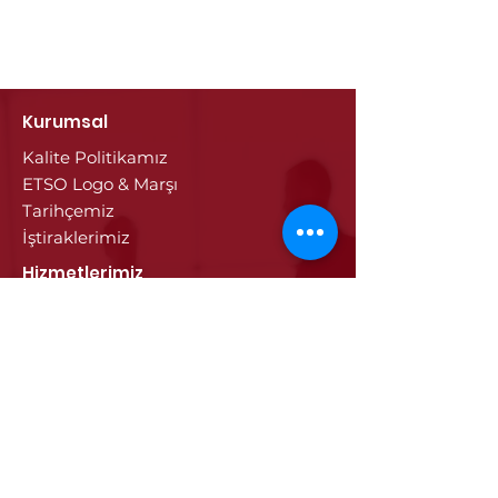
Kurumsal
Kalite Politikamız
ETSO Logo & Marşı
Tarihçemiz
İştiraklerimiz
Hizmetlerimiz
Ticaret Sicili & Tescil İşlemleri
Belge İşlemleri
Onay Hizmetleri
Vize İşlemleri
Sayısal Takograf Kartı
Diğer Hizmetler
Eğitim
Projeler