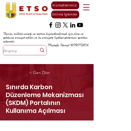
Hizmetlerimiz
Online İşlemler
Tüccar, milletin emeği ve üretimi kıymetlendirmek için eline ve
zekâsına emniyet edilen ve bu emniyete liyâkat göstermesi gereken
adamdır.
Mustafa Kemal ATATÜRK
< Geri Dön
Sınırda Karbon
Düzenleme Mekanizması
(SKDM) Portalının
Kullanıma Açılması