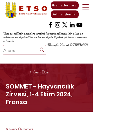
Hizmetlerimiz
Online İşlemler
Tüccar, milletin emeği ve üretimi kıymetlendirmek için eline ve
zekâsına emniyet edilen ve bu emniyete liyâkat göstermesi gereken
adamdır.
Mustafa Kemal ATATÜRK
< Geri Dön
SOMMET - Hayvancılık
Zirvesi, 1-4 Ekim 2024,
Fransa
Sayın Üyemiz,