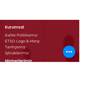
Kurumsal
Kalite Politikamız
ETSO Logo & Marşı
Tarihçemiz
İştiraklerimiz
Hizmetlerimiz
Ticaret Sicili & Tescil İşlemleri
Belge İşlemleri
Onay Hizmetleri
Vize İşlemleri
Sayısal Takograf Kartı
Diğer Hizmetler
Eğitim
Projeler