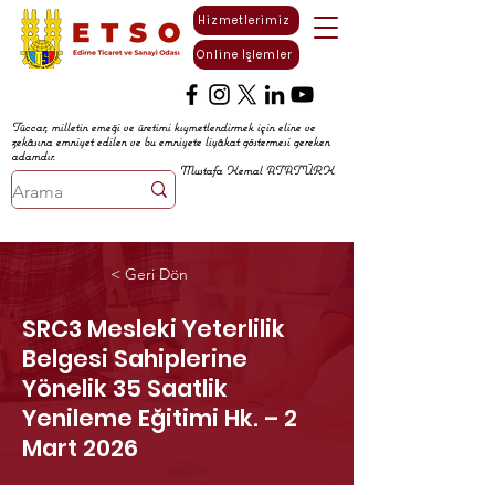
Hizmetlerimiz
Online İşlemler
Tüccar, milletin emeği ve üretimi kıymetlendirmek için eline ve
zekâsına emniyet edilen ve bu emniyete liyâkat göstermesi gereken
adamdır.
Mustafa Kemal ATATÜRK
< Geri Dön
SRC3 Mesleki Yeterlilik
Belgesi Sahiplerine
Yönelik 35 Saatlik
Yenileme Eğitimi Hk. – 2
Mart 2026