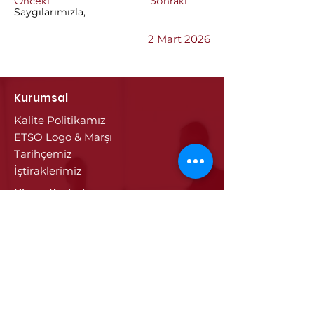
Önceki
Sonraki
Saygılarımızla,
2 Mart 2026
Kurumsal
Kalite Politikamız
ETSO Logo & Marşı
Tarihçemiz
İştiraklerimiz
Hizmetlerimiz
Ticaret Sicili & Tescil İşlemleri
Belge İşlemleri
Onay Hizmetleri
Vize İşlemleri
Sayısal Takograf Kartı
Diğer Hizmetler