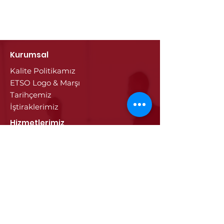
Kurumsal
Kalite Politikamız
ETSO Logo & Marşı
Tarihçemiz
İştiraklerimiz
Hizmetlerimiz
Ticaret Sicili & Tescil İşlemleri
Belge İşlemleri
Onay Hizmetleri
Vize İşlemleri
Sayısal Takograf Kartı
Diğer Hizmetler
Eğitim
Projeler