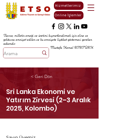
Hizmetlerimiz
Online İşlemler
Tüccar, milletin emeği ve üretimi kıymetlendirmek için eline ve
zekâsına emniyet edilen ve bu emniyete liyâkat göstermesi gereken
adamdır.
Mustafa Kemal ATATÜRK
< Geri Dön
Sri Lanka Ekonomi ve
Yatırım Zirvesi (2–3 Aralık
2025, Kolombo)
Sayın Üyemiz,