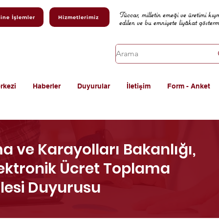
Tüccar, milletin emeği ve üretimi kıy
ine İşlemler
Hizmetlerimiz
edilen ve bu emniyete liyâkat göster
rkezi
Haberler
Duyurular
İletişim
Form - Anket
ma ve Karayolları Bakanlığı,
lektronik Ücret Toplama
alesi Duyurusu