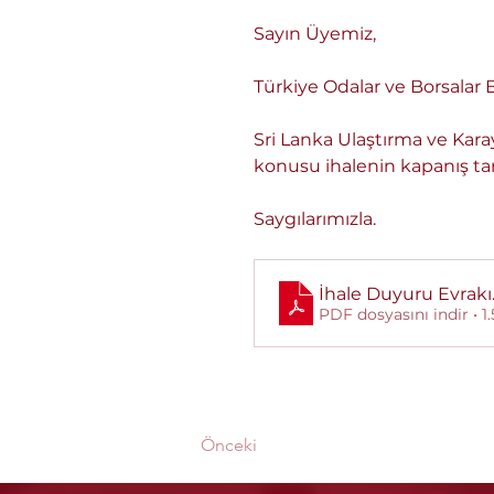
Sayın Üyemiz,
Türkiye Odalar ve Borsalar Bi
Sri Lanka Ulaştırma ve Karay
konusu ihalenin kapanış tar
Saygılarımızla.
İhale Duyuru Evrakı
PDF dosyasını indir • 
Önceki