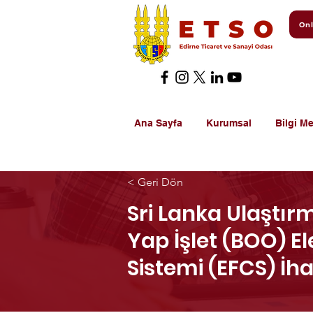
Onl
Ana Sayfa
Kurumsal
Bilgi Me
< Geri Dön
Sri Lanka Ulaştır
Yap İşlet (BOO) E
Sistemi (EFCS) İh