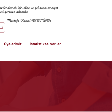
metlendirmek için eline ve zekâsına emniyet
mesi gereken adamdır.
Mustafa Kemal ATATÜRK
Üyelerimiz
İstatistiksel Veriler