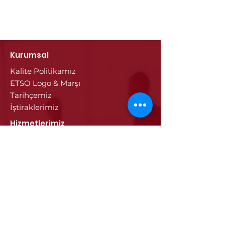
Kurumsal
Kalite Politikamız
ETSO Logo & Marşı
Tarihçemiz
İştiraklerimiz
Hizmetlerimiz
Ticaret Sicili & Tescil İşlemleri
Belge İşlemleri
Onay Hizmetleri
Vize İşlemleri
Sayısal Takograf Kartı
Diğer Hizmetler
Eğitim
Projeler