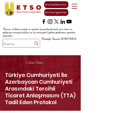
Hizmetlerimiz
Online İşlemler
Tüccar, milletin emeği ve üretimi kıymetlendirmek için eline ve
zekâsına emniyet edilen ve bu emniyete liyâkat göstermesi gereken
adamdır.
Mustafa Kemal ATATÜRK
< Geri Dön
Türkiye Cumhuriyeti İle
Azerbaycan Cumhuriyeti
Arasındaki Tercihli
Ticaret Anlaşmasını (TTA)
Tadil Eden Protokol