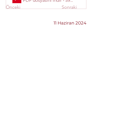
PDF dosyasını indir • 592KB
Önceki
Sonraki
11 Haziran 2024