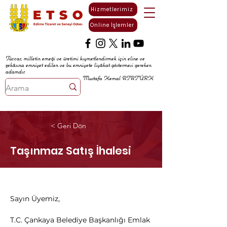
Hizmetlerimiz
Online İşlemler
Tüccar, milletin emeği ve üretimi kıymetlendirmek için eline ve
zekâsına emniyet edilen ve bu emniyete liyâkat göstermesi gereken
adamdır.
Mustafa Kemal ATATÜRK
< Geri Dön
Taşınmaz Satış İhalesi
Sayın Üyemiz,
T.C. Çankaya Belediye Başkanlığı Emlak 