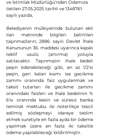
ve İstimlak Müdürlüğü'nden Odamıza 
iletilen 27.05.2025 tarihli ve 1348761 
sayılı yazıda,
Belediyenin mülkiyetinde bulunan ekli 
ilan metninde bilgileri belirtilen 
taşınmazların; 2886 sayılı Devlet İhale 
Kanununun 36. maddesi uyarınca kapalı 
teklif usulü (artırma) yoluyla 
satılacaktır. Taşınmazın ihale bedeli 
peşin ödenebileceği gibi, en az 1/2'si 
peşin, geri kalan kısmı ise gecikme 
zammı oranında faiz uygulanmak ve 
taksit tutarları ile gecikme zammı 
oranındaki faizleri ve ihale bedelinin % 
6'sı oranında kesin ve süresiz banka 
teminat mektubu ile noterlikçe tescil 
edilmiş sözleşmeyi idareye teslim 
etmek suretiyle en fazla ayda bir ödeme 
yapılmak üzere en fazla iki taksitle 
ödeme yapılabileceği bildirilmiştir.