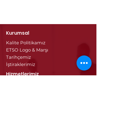
Kurumsal
Kalite Politikamız
ETSO Logo & Marşı
Tarihçemiz
İştiraklerimiz
Hizmetlerimiz
Ticaret Sicili & Tescil İşlemleri
Belge İşlemleri
Onay Hizmetleri
Vize İşlemleri
Sayısal Takograf Kartı
Diğer Hizmetler
Eğitim
Projeler