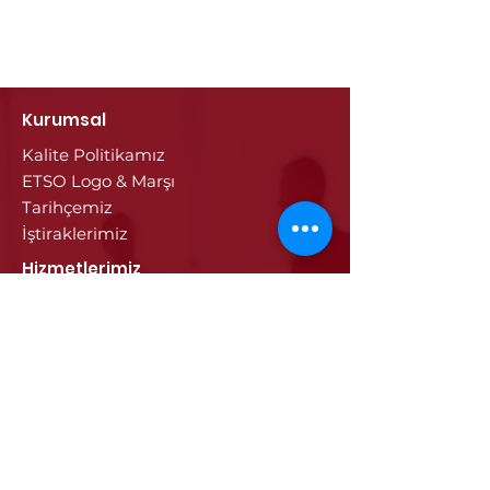
Kurumsal
Kalite Politikamız
ETSO Logo & Marşı
Tarihçemiz
İştiraklerimiz
Hizmetlerimiz
Ticaret Sicili & Tescil İşlemleri
Belge İşlemleri
Onay Hizmetleri
Vize İşlemleri
Sayısal Takograf Kartı
Diğer Hizmetler
Eğitim
Projeler