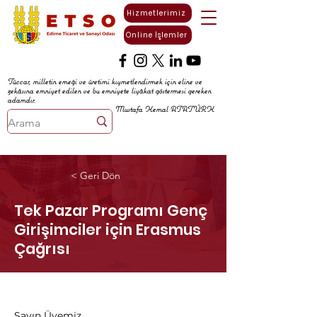
Hizmetlerimiz
Online İşlemler
Tüccar, milletin emeği ve üretimi kıymetlendirmek için eline ve
zekâsına emniyet edilen ve bu emniyete liyâkat göstermesi gereken
adamdır.
Mustafa Kemal ATATÜRK
< Geri Dön
Tek Pazar Programı Genç
Girişimciler için Erasmus
Çağrısı
Sayın Üyemiz,