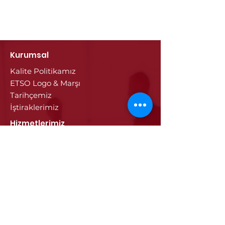
Kurumsal
Kalite Politikamız
ETSO Logo & Marşı
Tarihçemiz
İştiraklerimiz
Hizmetlerimiz
Ticaret Sicili & Tescil İşlemleri
Belge İşlemleri
Onay Hizmetleri
Vize İşlemleri
Sayısal Takograf Kartı
Diğer Hizmetler
Eğitim
Projeler