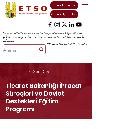
Hizmetlerimiz
Online İşlemler
Tüccar, milletin emeği ve üretimi kıymetlendirmek için eline ve
zekâsına emniyet edilen ve bu emniyete liyâkat göstermesi gereken
adamdır.
Mustafa Kemal ATATÜRK
< Geri Dön
Ticaret Bakanlığı İhracat
Süreçleri ve Devlet
Destekleri Eğitim
Programı