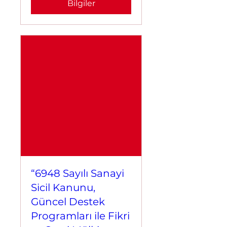
Bilgiler
“6948 Sayılı Sanayi
Sicil Kanunu,
Güncel Destek
Programları ile Fikri