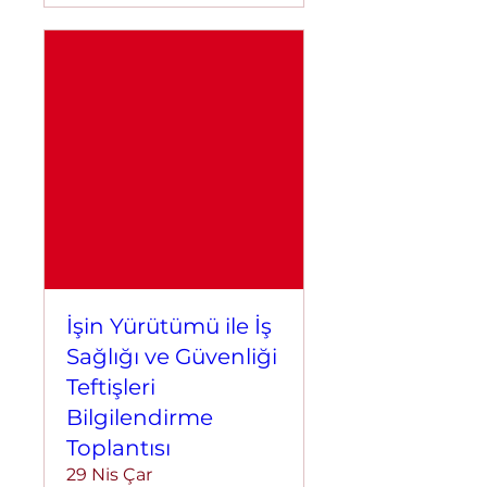
İşin Yürütümü ile İş
Sağlığı ve Güvenliği
Teftişleri
Bilgilendirme
Toplantısı
29 Nis Çar