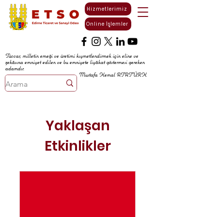
Hizmetlerimiz
Online İşlemler
Tüccar, milletin emeği ve üretimi kıymetlendirmek için eline ve
zekâsına emniyet edilen ve bu emniyete liyâkat göstermesi gereken
adamdır.
Mustafa Kemal ATATÜRK
Yaklaşan
Etkinlikler