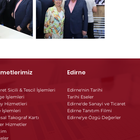
zmetlerimiz
Edirne
ret Sicili & Tescil İşlemleri
Edirne'nin Tarihi
ge İşlemleri
Tarihi Eseler
y Hizmetleri
Edirne'de Sanayi ve Ticaret
 İşlemleri
Edirne Tanıtım Filmi
ısal Takograf Kartı
Edirne'ye Özgü Değerler
er Hizmetler
tim
jeler