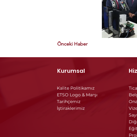
Önceki Haber
Kurumsal
Hi
Kalite Politikamız
Tica
ETSO Logo & Marşı
Bel
Tarihçemiz
Ona
İştiraklerimiz
Vize
Say
Diğ
Eği
Pro