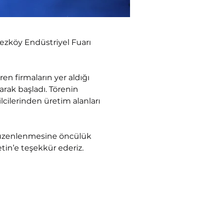
zköy Endüstriyel Fuarı 
en firmaların yer aldığı 
rak başladı. Törenin 
cilerinden üretim alanları 
düzenlenmesine öncülük 
in’e teşekkür ederiz.