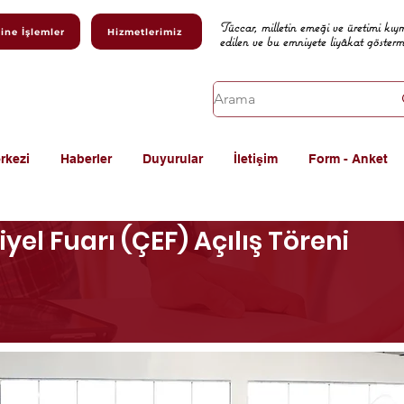
Tüccar, milletin emeği ve üretimi kıy
ine İşlemler
Hizmetlerimiz
edilen ve bu emniyete liyâkat göster
rkezi
Haberler
Duyurular
İletişim
Form - Anket
el Fuarı (ÇEF) Açılış Töreni