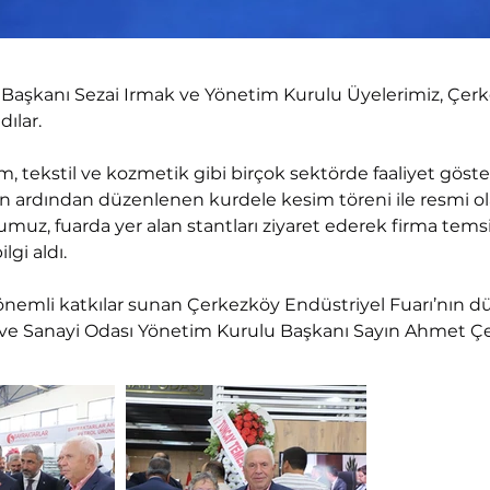
aşkanı Sezai Irmak ve Yönetim Kurulu Üyelerimiz, Çerke
dılar.
im, tekstil ve kozmetik gibi birçok sektörde faaliyet göster
nın ardından düzenlenen kurdele kesim töreni ile resmi ola
uz, fuarda yer alan stantları ziyaret ederek firma temsil
lgi aldı.
nemli katkılar sunan Çerkezköy Endüstriyel Fuarı’nın 
ve Sanayi Odası Yönetim Kurulu Başkanı Sayın Ahmet Çet