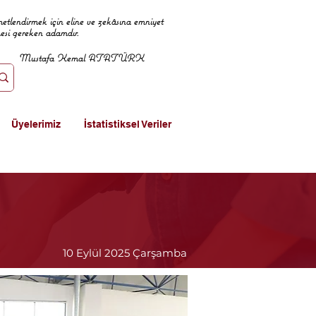
metlendirmek için eline ve zekâsına emniyet
mesi gereken adamdır.
Mustafa Kemal ATATÜRK
Üyelerimiz
İstatistiksel Veriler
10 Eylül 2025 Çarşamba