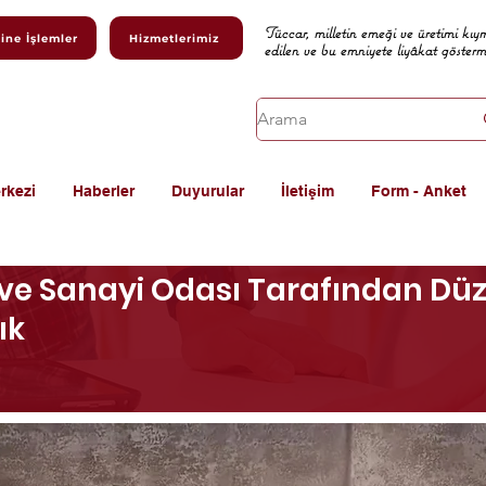
Tüccar, milletin emeği ve üretimi kıy
ine İşlemler
Hizmetlerimiz
edilen ve bu emniyete liyâkat göster
rkezi
Haberler
Duyurular
İletişim
Form - Anket
ve Sanayi Odası Tarafından Düz
ık