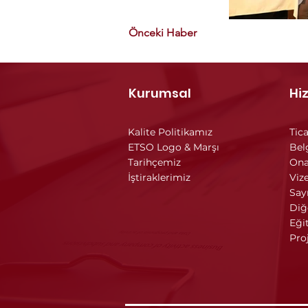
Önceki Haber
Kurumsal
Hi
Kalite Politikamız
Tica
ETSO Logo & Marşı
Bel
Tarihçemiz
Ona
İştiraklerimiz
Vize
Say
Diğ
Eği
Pro