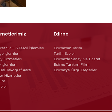
zmetlerimiz
Edirne
ret Sicili & Tescil İşlemleri
Edirne'nin Tarihi
ge İşlemleri
Tarihi Eseler
y Hizmetleri
Edirne'de Sanayi ve Ticaret
 İşlemleri
Edirne Tanıtım Filmi
ısal Takograf Kartı
Edirne'ye Özgü Değerler
er Hizmetler
tim
jeler