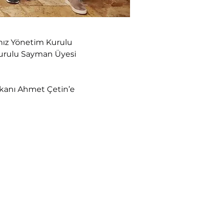
mız Yönetim Kurulu 
Kurulu Sayman Üyesi 
şkanı Ahmet Çetin’e 