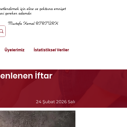
metlendirmek için eline ve zekâsına emniyet
mesi gereken adamdır.
Mustafa Kemal ATATÜRK
Üyelerimiz
İstatistiksel Veriler
enlenen İftar
24 Şubat 2026 Salı