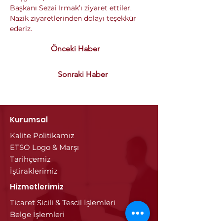
Başkanı Sezai Irmak’ı ziyaret ettiler.
Nazik ziyaretlerinden dolayı teşekkür 
ederiz.
Önceki Haber
Sonraki Haber
Kurumsal
Kalite Politikamız
ETSO Logo & Marşı
Tarihçemiz
İştiraklerimiz
Hizmetlerimiz
Ticaret Sicili & Tescil İşlemleri
Belge İşlemleri