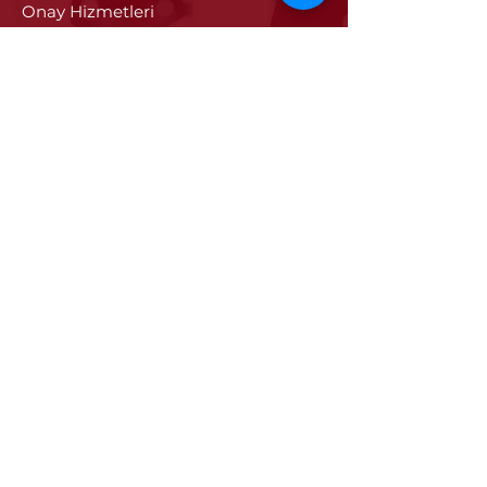
Onay Hizmetleri
Vize İşlemleri
Sayısal Takograf Kartı
Diğer Hizmetler
Eğitim
Projeler
Edirne
Edirne'nin Tarihi
Tarihi Eseler
Edirne'de Sanayi ve Ticaret
Edirne Tanıtım Filmi
Edirne'ye Özgü Değerler
İletişim
İletişim