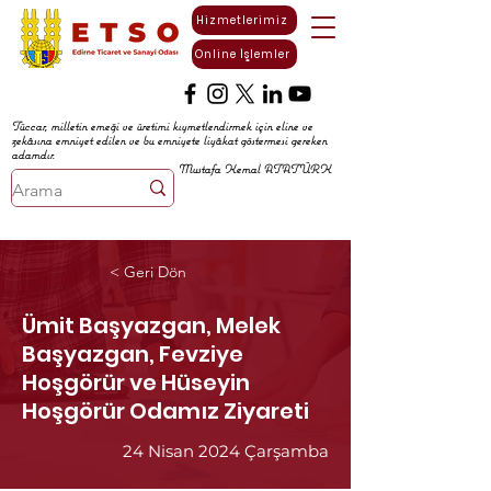
Hizmetlerimiz
Online İşlemler
Tüccar, milletin emeği ve üretimi kıymetlendirmek için eline ve
zekâsına emniyet edilen ve bu emniyete liyâkat göstermesi gereken
adamdır.
Mustafa Kemal ATATÜRK
< Geri Dön
Ümit Başyazgan, Melek
Başyazgan, Fevziye
Hoşgörür ve Hüseyin
Hoşgörür Odamız Ziyareti
24 Nisan 2024 Çarşamba