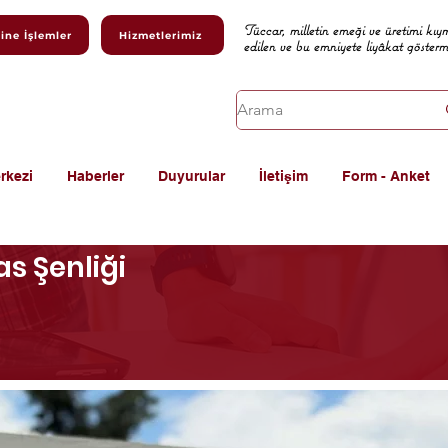
Tüccar, milletin emeği ve üretimi kıy
ine İşlemler
Hizmetlerimiz
edilen ve bu emniyete liyâkat göster
rkezi
Haberler
Duyurular
İletişim
Form - Anket
as Şenliği