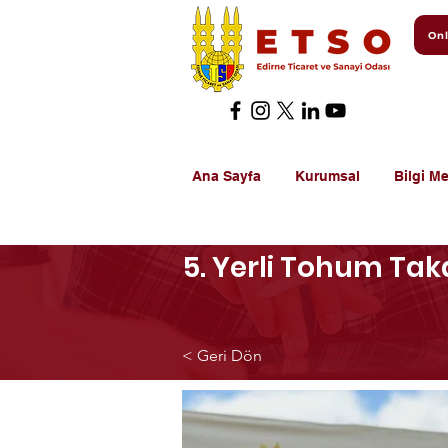
Onl
Ana Sayfa
Kurumsal
Bilgi Me
5. Yerli Tohum Tak
< Geri Dön