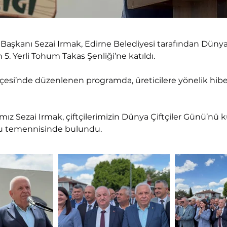
aşkanı Sezai Irmak, Edirne Belediyesi tarafından Dünya 
 Yerli Tohum Takas Şenliği’ne katıldı.
esi’nde düzenlenen programda, üreticilere yönelik hibe 
z Sezai Irmak, çiftçilerimizin Dünya Çiftçiler Günü’nü ku
onu temennisinde bulundu.