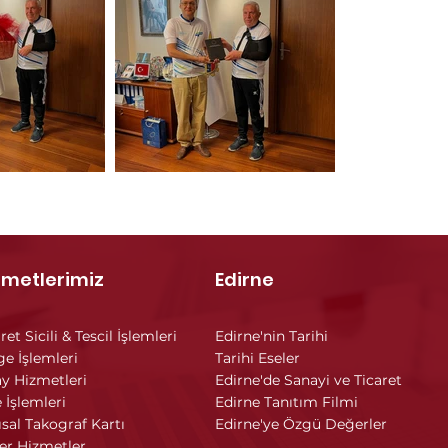
zmetlerimiz
Edirne
ret Sicili & Tescil İşlemleri
Edirne'nin Tarihi
ge İşlemleri
Tarihi Eseler
y Hizmetleri
Edirne'de Sanayi ve Ticaret
 İşlemleri
Edirne Tanıtım Filmi
ısal Takograf Kartı
Edirne'ye Özgü Değerler
er Hizmetler