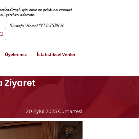
metlendirmek için eline ve zekâsına emniyet
mesi gereken adamdır.
Mustafa Kemal ATATÜRK
Üyelerimiz
İstatistiksel Veriler
 Ziyaret
20 Eylül 2025 Cumartesi