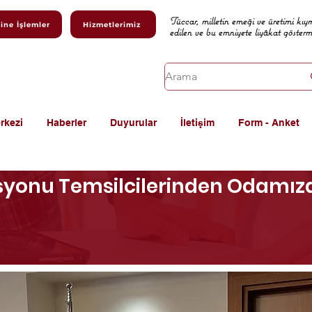
Tüccar, milletin emeği ve üretimi kıy
ine İşlemler
Hizmetlerimiz
edilen ve bu emniyete liyâkat göster
rkezi
Haberler
Duyurular
İletişim
Form - Anket
syonu Temsilcilerinden Odamıza