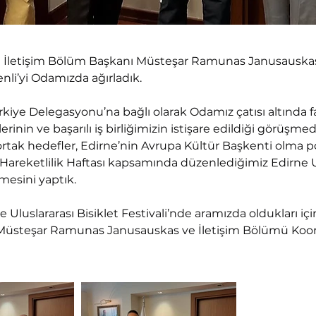
 İletişim Bölüm Başkanı Müsteşar Ramunas Janusauskas
li’yi Odamızda ağırladık.
Türkiye Delegasyonu’na bağlı olarak Odamız çatısı altında f
erinin ve başarılı iş birliğimizin istişare edildiği görüşmede
ortak hedefler, Edirne’nin Avrupa Kültür Başkenti olma po
Hareketlilik Haftası kapsamında düzenlediğimiz Edirne Ul
mesini yaptık.
ne Uluslararası Bisiklet Festivali’nde aramızda oldukları 
Müsteşar Ramunas Janusauskas ve İletişim Bölümü Koord