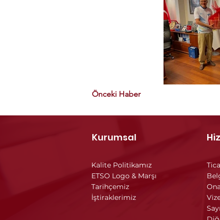
Önceki Haber
Kurumsal
Hi
Kalite Politikamız
Tica
ETSO Logo & Marşı
Bel
Tarihçemiz
Ona
İştiraklerimiz
Vize
Say
Diğ