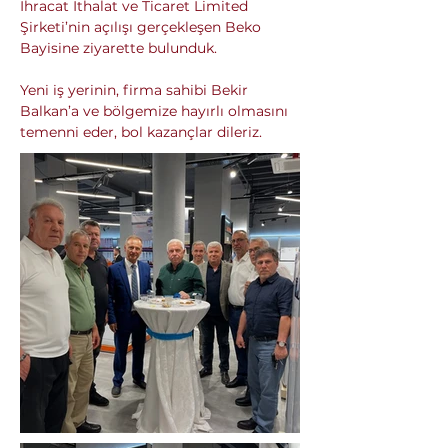
İhracat İthalat ve Ticaret Limited 
Şirketi’nin açılışı gerçekleşen Beko 
Bayisine ziyarette bulunduk. 
Yeni iş yerinin, firma sahibi Bekir 
Balkan’a ve bölgemize hayırlı olmasını 
temenni eder, bol kazançlar dileriz.