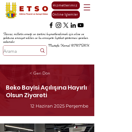
Hizmetlerimiz
Online İşlemler
Tüccar, milletin emeği ve üretimi kıymetlendirmek için eline ve
zekâsına emniyet edilen ve bu emniyete liyâkat göstermesi gereken
adamdır.
Mustafa Kemal ATATÜRK
< Geri Dön
Beko Bayisi Açılışına Hayırlı
Olsun Ziyareti
12 Haziran 2025 Perşembe