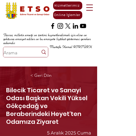
Hizmetlerimiz
Online İşlemler
Tüccar, milletin emeği ve üretimi kıymetlendirmek için eline ve
zekâsına emniyet edilen ve bu emniyete liyâkat göstermesi gereken
adamdır.
Mustafa Kemal ATATÜRK
< Geri Dön
Bilecik Ticaret ve Sanayi
Odası Başkan Vekili Yüksel
Gökçedağ ve
Beraberindeki Heyet'ten
Odamıza Ziyaret
5 Aralık 2025 Cuma