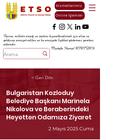
Hizmetlerimiz
Online İşlemler
Tüccar, milletin emeği ve üretimi kıymetlendirmek için eline ve
zekâsına emniyet edilen ve bu emniyete liyâkat göstermesi gereken
adamdır.
Mustafa Kemal ATATÜRK
< Geri Dön
Bulgaristan Kozloduy
Belediye Başkanı Marinela
Nikolova ve Beraberindeki
Heyetten Odamıza Ziyaret
2 Mayıs 2025 Cuma