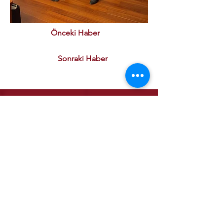
Önceki Haber
Sonraki Haber
Kurumsal
Kalite Politikamız
ETSO Logo & Marşı
Tarihçemiz
İştiraklerimiz
Hizmetlerimiz
Ticaret Sicili & Tescil İşlemleri
Belge İşlemleri
Onay Hizmetleri